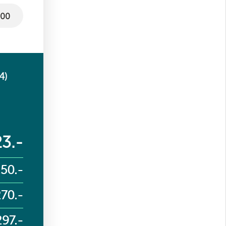
4)
3.-
50.-
70.-
297.-