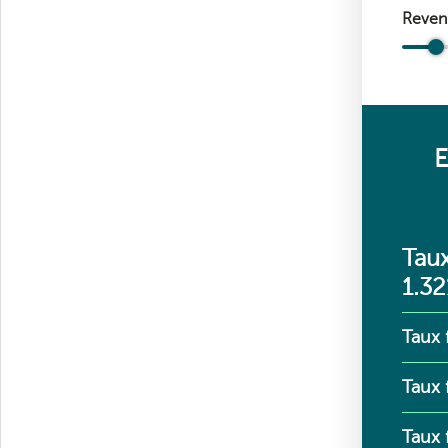
Reven
E
Taux
1.32
Taux 
Taux 
Taux 