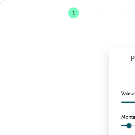
Please
ignore
this
field
P
Valeur
Montan